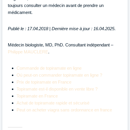
toujours consulter un médecin avant de prendre un
médicament.
Publié le : 17.04.2018 | Dernière mise à jour : 16.04.2025
.
Médecin biologiste, MD, PhD. Consultant indépendant –
Philippe MAUCLERE
.
Commande de topiramate en ligne
Où peut-on commander topiramate en ligne ?
Prix de topiramate en France
Topiramate est-il disponible en vente libre ?
Topiramate en France
Achat de topiramate rapide et sécurisé
Peut on acheter viagra sans ordonnance en france