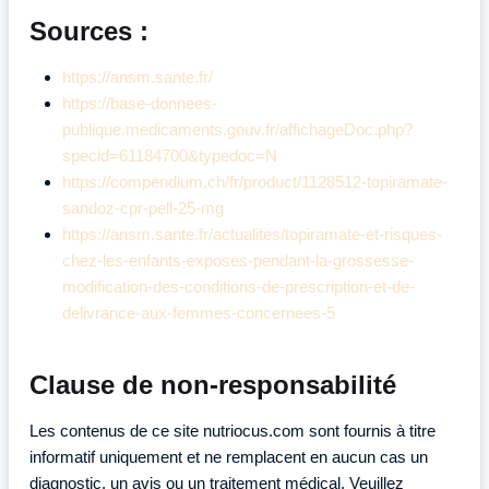
Sources :
https://ansm.sante.fr/
https://base-donnees-
publique.medicaments.gouv.fr/affichageDoc.php?
specid=61184700&typedoc=N
https://compendium.ch/fr/product/1128512-topiramate-
sandoz-cpr-pell-25-mg
https://ansm.sante.fr/actualites/topiramate-et-risques-
chez-les-enfants-exposes-pendant-la-grossesse-
modification-des-conditions-de-prescription-et-de-
delivrance-aux-femmes-concernees-5
Clause de non-responsabilité
Les contenus de ce site nutriocus.com sont fournis à titre
informatif uniquement et ne remplacent en aucun cas un
diagnostic, un avis ou un traitement médical. Veuillez