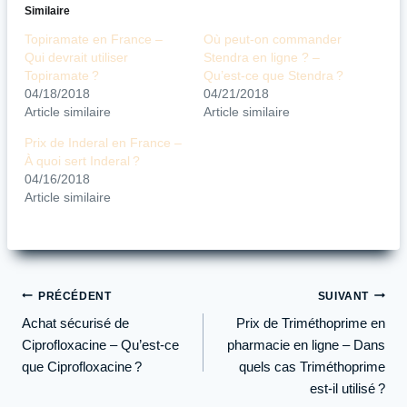
Similaire
Topiramate en France –
Où peut-on commander
Qui devrait utiliser
Stendra en ligne ? –
Topiramate ?
Qu’est-ce que Stendra ?
04/18/2018
04/21/2018
Article similaire
Article similaire
Prix de Inderal en France –
À quoi sert Inderal ?
04/16/2018
Article similaire
Navigation
PRÉCÉDENT
SUIVANT
de
Achat sécurisé de
Prix de Triméthoprime en
l’article
Ciprofloxacine – Qu’est-ce
pharmacie en ligne – Dans
que Ciprofloxacine ?
quels cas Triméthoprime
est-il utilisé ?