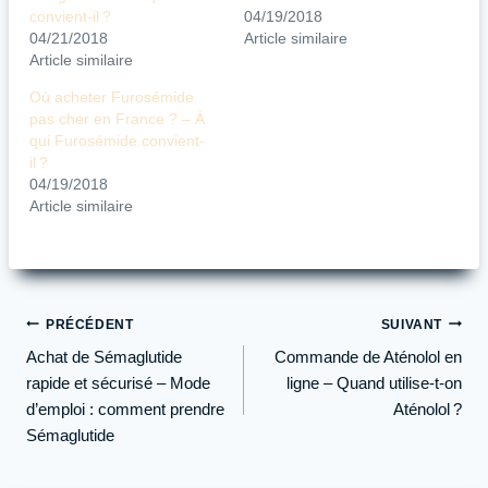
convient-il ?
04/19/2018
04/21/2018
Article similaire
Article similaire
Où acheter Furosémide
pas cher en France ? – À
qui Furosémide convient-
il ?
04/19/2018
Article similaire
Navigation
PRÉCÉDENT
SUIVANT
de
Achat de Sémaglutide
Commande de Aténolol en
l’article
rapide et sécurisé – Mode
ligne – Quand utilise-t-on
d’emploi : comment prendre
Aténolol ?
Sémaglutide