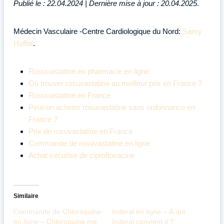
Publié le : 22.04.2024 | Dernière mise à jour : 20.04.2025
.
Médecin Vasculaire -Centre Cardiologique du Nord:
Samy
Haffaf
.
Rosuvastatine en pharmacie en ligne
Où trouver rosuvastatine au meilleur prix en France ?
Rosuvastatine en France
Peut-on acheter rosuvastatine sans ordonnance en
France ?
Prix de rosuvastatine en France
Commande de rosuvastatine en ligne
Achat securise de ciprofloxacine
Similaire
Commande de Chloroquine
Inderal en ligne – À qui
en ligne – Chloroquine me
Inderal convient-il ?