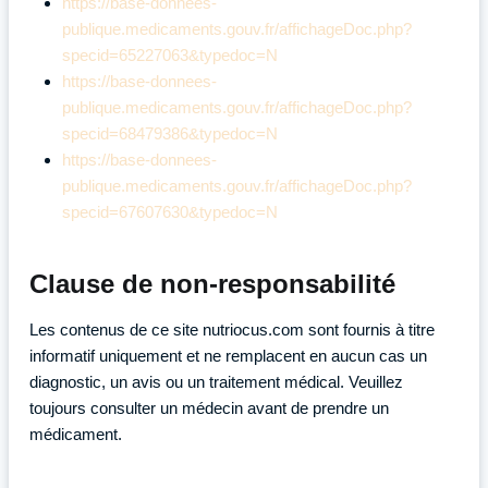
https://base-donnees-
publique.medicaments.gouv.fr/affichageDoc.php?
specid=65227063&typedoc=N
https://base-donnees-
publique.medicaments.gouv.fr/affichageDoc.php?
specid=68479386&typedoc=N
https://base-donnees-
publique.medicaments.gouv.fr/affichageDoc.php?
specid=67607630&typedoc=N
Clause de non-responsabilité
Les contenus de ce site nutriocus.com sont fournis à titre
informatif uniquement et ne remplacent en aucun cas un
diagnostic, un avis ou un traitement médical. Veuillez
toujours consulter un médecin avant de prendre un
médicament.