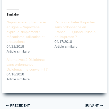
Similaire
Naproxène en pharmacie
Peut-on acheter Ibuprofen
en ligne – Naproxène
sans ordonnance en
expliqué simplement :
France ? – Quand utilise-t-
mécanisme, utilisation et
on Ibuprofen ?
précautions
04/17/2018
04/22/2018
Article similaire
Article similaire
Alternatives à Diclofénac
sans ordonnance –
Diclofénac me convient-il ?
04/18/2018
Article similaire
Navigation
PRÉCÉDENT
SUIVANT