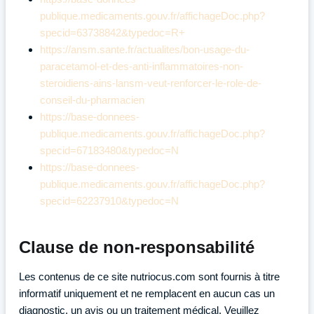
publique.medicaments.gouv.fr/affichageDoc.php?
specid=63738842&typedoc=R+
https://ansm.sante.fr/actualites/bon-usage-du-
paracetamol-et-des-anti-inflammatoires-non-
steroidiens-ains-lansm-veut-renforcer-le-role-de-
conseil-du-pharmacien
https://base-donnees-
publique.medicaments.gouv.fr/affichageDoc.php?
specid=67183480&typedoc=N
https://base-donnees-
publique.medicaments.gouv.fr/affichageDoc.php?
specid=62237910&typedoc=N
Clause de non-responsabilité
Les contenus de ce site nutriocus.com sont fournis à titre
informatif uniquement et ne remplacent en aucun cas un
diagnostic, un avis ou un traitement médical. Veuillez