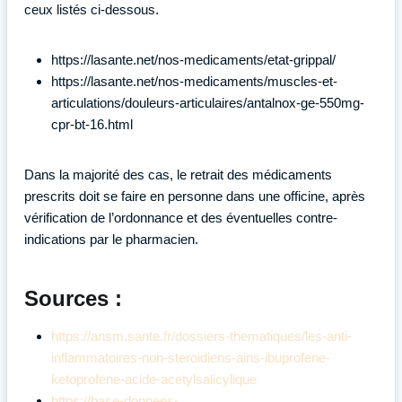
ceux listés ci-dessous.
https://lasante.net/nos-medicaments/etat-grippal/
https://lasante.net/nos-medicaments/muscles-et-
articulations/douleurs-articulaires/antalnox-ge-550mg-
cpr-bt-16.html
Dans la majorité des cas, le retrait des médicaments
prescrits doit se faire en personne dans une officine, après
vérification de l’ordonnance et des éventuelles contre-
indications par le pharmacien.
Sources :
https://ansm.sante.fr/dossiers-thematiques/les-anti-
inflammatoires-non-steroidiens-ains-ibuprofene-
ketoprofene-acide-acetylsalicylique
https://base-donnees-