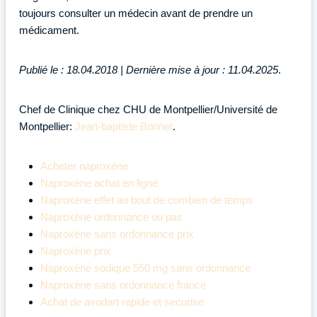
toujours consulter un médecin avant de prendre un
médicament.
Publié le : 18.04.2018 | Dernière mise à jour : 11.04.2025
.
Chef de Clinique chez CHU de Montpellier/Université de
Montpellier:
Jean-baptiste Bonnet
.
Acheter naproxène
Naproxène achat en ligne
Naproxène effet au bout de combien de temps
Naproxène ordonnance ou pas
Naproxène sans ordonnance prix
Naproxène prix
Naproxène sodique 550 mg sans ordonnance
Naproxène sans ordonnance france
Achat de avodart rapide et securise