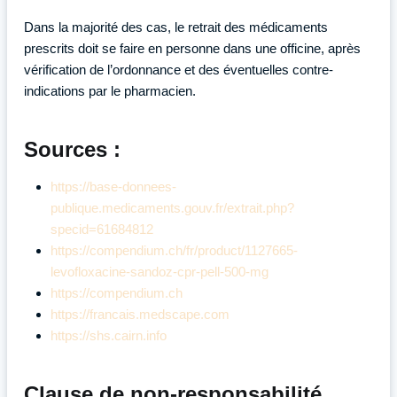
Dans la majorité des cas, le retrait des médicaments
prescrits doit se faire en personne dans une officine, après
vérification de l’ordonnance et des éventuelles contre-
indications par le pharmacien.
Sources :
https://base-donnees-
publique.medicaments.gouv.fr/extrait.php?
specid=61684812
https://compendium.ch/fr/product/1127665-
levofloxacine-sandoz-cpr-pell-500-mg
https://compendium.ch
https://francais.medscape.com
https://shs.cairn.info
Clause de non-responsabilité