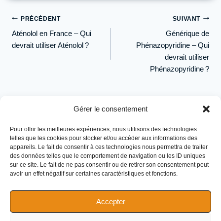
Navigation
PRÉCÉDENT
SUIVANT
de
Aténolol en France – Qui
Générique de
l’article
devrait utiliser Aténolol ?
Phénazopyridine – Qui
devrait utiliser
Phénazopyridine ?
Gérer le consentement
Pour offrir les meilleures expériences, nous utilisons des technologies
telles que les cookies pour stocker et/ou accéder aux informations des
appareils. Le fait de consentir à ces technologies nous permettra de traiter
des données telles que le comportement de navigation ou les ID uniques
sur ce site. Le fait de ne pas consentir ou de retirer son consentement peut
avoir un effet négatif sur certaines caractéristiques et fonctions.
Accepter
Nutrition de performance pour athlètes d'endurance