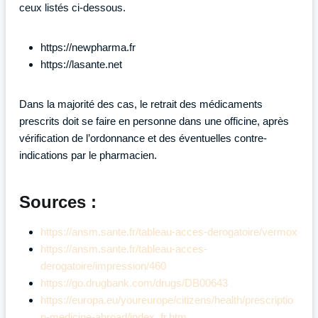
ceux listés ci-dessous.
https://newpharma.fr
https://lasante.net
Dans la majorité des cas, le retrait des médicaments
prescrits doit se faire en personne dans une officine, après
vérification de l’ordonnance et des éventuelles contre-
indications par le pharmacien.
Sources :
https://ansm.sante.fr/tableau-acces-derogatoire/vermox
https://ansm.sante.fr/tableau-acces-
derogatoire/impression/460
https://go.drugbank.com/drugs/DB00643
https://europa.eu/youreurope/citizens/health/prescriptio
n-medicine-abroad/index_fr.htm