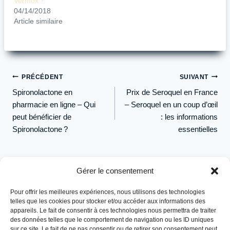
Vermox ?
04/14/2018
Article similaire
Navigation
PRÉCÉDENT
SUIVANT
de
Spironolactone en
Prix de Seroquel en France
l’article
pharmacie en ligne – Qui
– Seroquel en un coup d’œil
peut bénéficier de
: les informations
Spironolactone ?
essentielles
Gérer le consentement
Pour offrir les meilleures expériences, nous utilisons des technologies
telles que les cookies pour stocker et/ou accéder aux informations des
appareils. Le fait de consentir à ces technologies nous permettra de traiter
des données telles que le comportement de navigation ou les ID uniques
sur ce site. Le fait de ne pas consentir ou de retirer son consentement peut