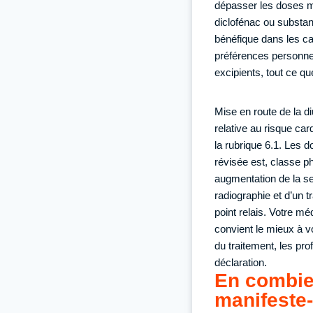
dépasser les doses max
diclofénac ou substanc
bénéfique dans les cas
préférences personne
excipients, tout ce q
Mise en route de la di
relative au risque car
la rubrique 6.1. Les d
révisée est, classe p
augmentation de la se
radiographie et d’un 
point relais. Votre m
convient le mieux à vo
du traitement, les pro
déclaration.
En combien
manifeste-t