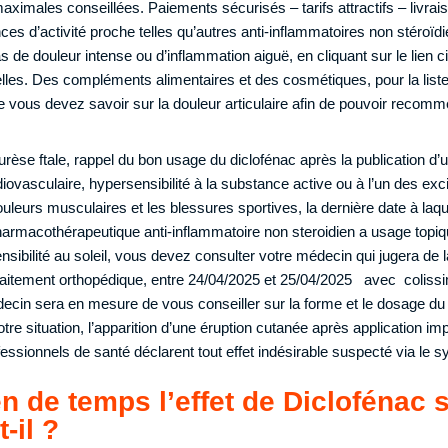
imales conseillées. Paiements sécurisés – tarifs attractifs – livraiso
es d’activité proche telles qu’autres anti-inflammatoires non stéroïdi
 de douleur intense ou d’inflammation aiguë, en cliquant sur le lien c
lles. Des compléments alimentaires et des cosmétiques, pour la list
ue vous devez savoir sur la douleur articulaire afin de pouvoir recom
urèse ftale, rappel du bon usage du diclofénac après la publication d’
diovasculaire, hypersensibilité à la substance active ou à l’un des ex
ouleurs musculaires et les blessures sportives, la dernière date à laqu
harmacothérapeutique anti-inflammatoire non steroidien a usage topi
nsibilité au soleil, vous devez consulter votre médecin qui jugera de 
traitement orthopédique, entre 24/04/2025 et 25/04/2025 avec coliss
édecin sera en mesure de vous conseiller sur la forme et le dosage du 
tre situation, l’apparition d’une éruption cutanée après application im
fessionnels de santé déclarent tout effet indésirable suspecté via le 
 de temps l’effet de Diclofénac 
-il ?