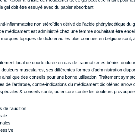
 gel doit être essuyé avec du papier absorbant.
anti-inflammatoire non stéroïdien dérivé de l’acide phénylacétique du
i ce médicament est administré chez une femme souhaitant être encei
marques topiques de diclofenac les plus connues en belgique sont, à
 traitement local de courte durée en cas de traumatismes bénins doulou
les douleurs musculaires, ses différentes formes d’administration disp
ainsi que des conseils pour une bonne utilisation. Traitement symp
s de l’arthrose, contre-indications du médicament diclofénac arrow
 spéciales & conseils santé, ou encore contre les douleurs provoquées
s de l’audition
cale
nales
cessive