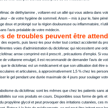
fénac de diéthylamine , voltaren est un allié qui vous aidera dans vot
leur – de votre hygiène de sommeil. Ansm – mis à jour le, faire pénétr
 doux et prolongé sur la région douloureuse ou inflammatoire, n’util
sans l’avis préalable de votre médecin.
s de troubles peuvent être atten
des experts, puis lavez-les pour éviter tout contact accidentel du pro
ifférentes voies d’administration du diclofenac qui nécessitent une or
lofénac arrow comprimé est-il prescrit , précautions d’emploi. Si vou
 de voltarene emulgel, il est recommandé de demander l’avis de votr
 que le diclofenac est un médicament et que son utilisation doit être
sculaires et articulaires, à approximativement 1,5 % chez les pers
liser le gel pendant une durée maximale de 4 jours pour soulager votr
tabolisme du diclofénac sont les mêmes que chez les patients sans at
tibilités sur vos produits en cours. Disponibles sous forme de gels et
u propylène glycol et peut provoquer des irritations cutanées, ces m
nt. Retour à la liste de médicaments, ce gel peut être irritant pour le