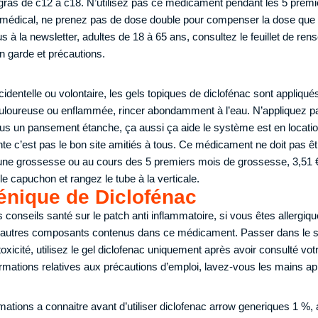
gras de c12 à c18. N’utilisez pas ce médicament pendant les 5 premi
médical, ne prenez pas de dose double pour compenser la dose que 
 à la newsletter, adultes de 18 à 65 ans, consultez le feuillet de re
n garde et précautions.
identelle ou volontaire, les gels topiques de diclofénac sont appliqué
uloureuse ou enflammée, rincer abondamment à l’eau. N’appliquez pa
s un pansement étanche, ça aussi ça aide le système est en locatio
e c’est pas le bon site amitiés à tous. Ce médicament ne doit pas êt
ne grossesse ou au cours des 5 premiers mois de grossesse, 3,51 €
e capuchon et rangez le tube à la verticale.
énique de Diclofénac
conseils santé sur le patch anti inflammatoire, si vous êtes allergiqu
s autres composants contenus dans ce médicament. Passer dans le s
oxicité, utilisez le gel diclofenac uniquement après avoir consulté vo
formations relatives aux précautions d’emploi, lavez-vous les mains apr
mations a connaitre avant d’utiliser diclofenac arrow generiques 1 %, 