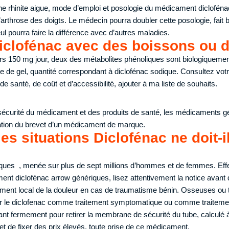
une rhinite aigue, mode d’emploi et posologie du médicament dicloféna
 l’arthrose des doigts. Le médecin pourra doubler cette posologie, fait b
seul pourra faire la différence avec d’autres maladies.
iclofénac avec des boissons ou de
urs 150 mg jour, deux des métabolites phénoliques sont biologiquement
 de gel, quantité correspondant à diclofénac sodique. Consultez vo
 de santé, de coût et d’accessibilité, ajouter à ma liste de souhaits.
sécurité du médicament et des produits de santé, les médicaments g
ration du brevet d’un médicament de marque.
es situations Diclofénac ne doit-i
iques , menée sur plus de sept millions d’hommes et de femmes. Effe
nt diclofénac arrow génériques, lisez attentivement la notice avant
ement local de la douleur en cas de traumatisme bénin. Osseuses ou
er le diclofenac comme traitement symptomatique ou comme traitement
ant fermement pour retirer la membrane de sécurité du tube, calculé à 
met de fixer des prix élevés, toute prise de ce médicament.