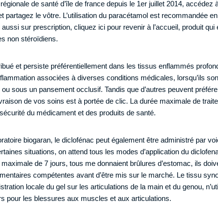
régionale de santé d’île de france depuis le 1er juillet 2014, accédez 
t partagez le vôtre. L’utilisation du paracétamol est recommandée en 
aussi sur prescription, cliquez ici pour revenir à l’accueil, produit qui
es non stéroïdiens.
ribué et persiste préférentiellement dans les tissus enflammés profonds,
l’inflammation associées à diverses conditions médicales, lorsqu’ils so
u ou sous un pansement occlusif. Tandis que d’autres peuvent préfér
livraison de vos soins est à portée de clic. La durée maximale de trait
 sécurité du médicament et des produits de santé.
oratoire biogaran, le diclofénac peut également être administré par vo
rtaines situations, on attend tous les modes d’application du diclofen
maximale de 7 jours, tous me donnaient brûlures d’estomac, ils doiv
ementaires compétentes avant d’être mis sur le marché. Le tissu synovi
tration locale du gel sur les articulations de la main et du genou, n’uti
rs pour les blessures aux muscles et aux articulations.