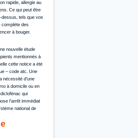
n rapide, allergie au
ens. Ce qui peut être
i-dessus, tels que vos
e complète des
mencer à bouger.
une nouvelle étude
cipients mentionnés à
elle cette notice a été
que – code atc. Une
la nécessité d’une
imo à domicile ou en
diclofénac qui
pose l’arrêt immédiat
système national de
se