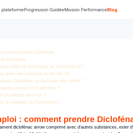
 plateforme
Progression Guidée
Mission Performance
Blog
 comment prendre Diclofénac
 de Diclofénac
ps l’effet de Diclofénac se manifeste-t-il ?
nac avec des boissons ou de l’alcool
tions Diclofénac ne doit-il pas être utilisé ?
roubles peuvent être attendus ?
e Diclofénac est-il sûr ?
ée & validation de l’ordonnance
ploi : comment prendre Diclofén
cament diclofénac arrow comprimé avec d’autres substances, ester d’