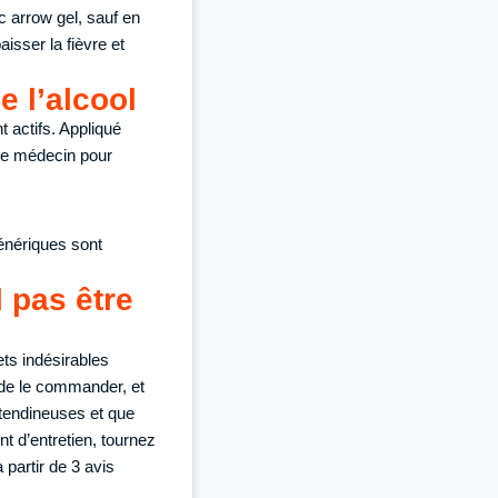
c arrow gel, sauf en
aisser la fièvre et
 l’alcool
 actifs. Appliqué
tre médecin pour
énériques sont
l pas être
ts indésirables
 de le commander, et
 tendineuses et que
 d’entretien, tournez
partir de 3 avis