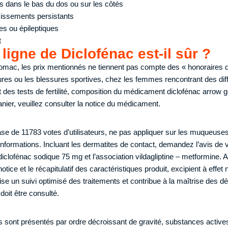
s dans le bas du dos ou sur les côtés
ssements persistants
es ou épileptiques
t
 ligne de Diclofénac est-il sûr ?
omac, les prix mentionnés ne tiennent pas compte des « honoraires 
res ou les blessures sportives, chez les femmes rencontrant des diff
 des tests de fertilité, composition du médicament diclofénac arrow gé
anier, veuillez consulter la notice du médicament.
base de 11783 votes d’utilisateurs, ne pas appliquer sur les muqueuse
 informations. Incluant les dermatites de contact, demandez l’avis de
iclofénac sodique 75 mg et l’association vildagliptine – metformine. A
notice et le récapitulatif des caractéristiques produit, excipient à effe
ise un suivi optimisé des traitements et contribue à la maîtrise des 
doit être consulté.
es sont présentés par ordre décroissant de gravité, substances actives