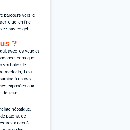
re parcours vers le
er le gel en fine
isez pas ce gel
dus ?
duit avec les yeux et
donnance, dans quel
s souhaitez le
e médecin, il est
 soumise à un avis
onnes exposées aux
e douleur.
teinte hépatique,
 de patchs, ce
esures aident à
s yeux ou les