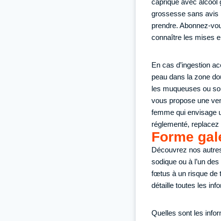
caprique avec alcool 
grossesse sans avis 
prendre. Abonnez-vous
connaître les mises e
En cas d’ingestion acc
peau dans la zone do
les muqueuses ou sou
vous propose une vent
femme qui envisage u
réglementé, replacez l
Forme gal
Découvrez nos autres 
sodique ou à l’un de
fœtus à un risque de t
détaille toutes les in
Quelles sont les infor