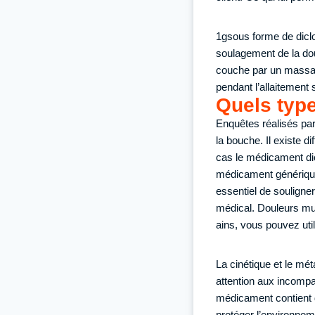
1gsous forme de diclo
soulagement de la dou
couche par un massage
pendant l’allaitement 
Quels type
Enquêtes réalisés par 
la bouche. Il existe d
cas le médicament dic
médicament générique
essentiel de souligner
médical. Douleurs mu
ains, vous pouvez uti
La cinétique et le mé
attention aux incompa
médicament contient d
protéger l’environneme