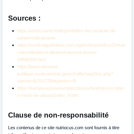
Sources :
https://ansm.sante.fr/disponibilites-des-produits-de-
sante/medicaments
https://medicalguidelines.msf.org/fr/viewport/EssDr/fran
cais/salbutamol-albuterol-aerosol-doseur-
16686359.html
https://base-donnees-
publique.medicaments.gouv.fr/affichageDoc.php?
specid=60701778&typedoc=N
https://europa.eu/youreurope/citizens/health/prescriptio
n-medicine-abroad/index_fr.htm
Clause de non-responsabilité
Les contenus de ce site nutriocus.com sont fournis à titre