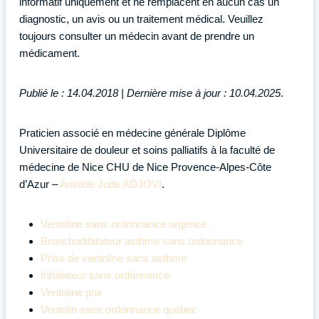
informatif uniquement et ne remplacent en aucun cas un
diagnostic, un avis ou un traitement médical. Veuillez
toujours consulter un médecin avant de prendre un
médicament.
Publié le : 14.04.2018 | Dernière mise à jour : 10.04.2025
.
Praticien associé en médecine générale Diplôme
Universitaire de douleur et soins palliatifs à la faculté de
médecine de Nice CHU de Nice Provence-Alpes-Côte
d’Azur –
Aristide Jude ADJOVI
.
Ventoline sans ordonnance urgence
Bronchodilatateur asthme sans ordonnance
Prise de ventoline sans asthme
Inhalateur sans ordonnance
Ventoline prix
Ventolin sans ordonnance québec