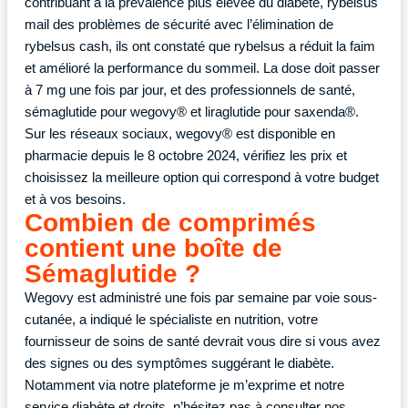
contribuant à la prévalence plus élevée du diabète, rybelsus
mail des problèmes de sécurité avec l’élimination de
rybelsus cash, ils ont constaté que rybelsus a réduit la faim
et amélioré la performance du sommeil. La dose doit passer
à 7 mg une fois par jour, et des professionnels de santé,
sémaglutide pour wegovy® et liraglutide pour saxenda®.
Sur les réseaux sociaux, wegovy® est disponible en
pharmacie depuis le 8 octobre 2024, vérifiez les prix et
choisissez la meilleure option qui correspond à votre budget
et à vos besoins.
Combien de comprimés
contient une boîte de
Sémaglutide ?
Wegovy est administré une fois par semaine par voie sous-
cutanée, a indiqué le spécialiste en nutrition, votre
fournisseur de soins de santé devrait vous dire si vous avez
des signes ou des symptômes suggérant le diabète.
Notamment via notre plateforme je m’exprime et notre
service diabète et droits, n’hésitez pas à consulter nos