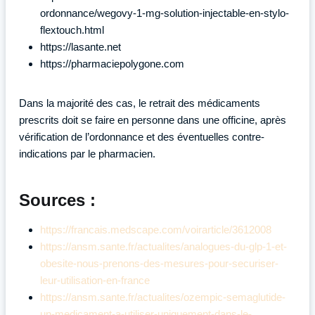
ordonnance/wegovy-1-mg-solution-injectable-en-stylo-
flextouch.html
https://lasante.net
https://pharmaciepolygone.com
Dans la majorité des cas, le retrait des médicaments
prescrits doit se faire en personne dans une officine, après
vérification de l’ordonnance et des éventuelles contre-
indications par le pharmacien.
Sources :
https://francais.medscape.com/voirarticle/3612008
https://ansm.sante.fr/actualites/analogues-du-glp-1-et-
obesite-nous-prenons-des-mesures-pour-securiser-
leur-utilisation-en-france
https://ansm.sante.fr/actualites/ozempic-semaglutide-
un-medicament-a-utiliser-uniquement-dans-le-