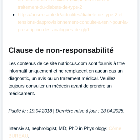
traitement-du-diabete-de-type-2
https://ansm.sante.fr/actualites/diabete-de-type-2-et-
tensions-dapprovisionnement-conduite-a-tenir-pour-la-
prescription-des-analogues-de-glp1
Clause de non-responsabilité
Les contenus de ce site nutriocus.com sont fournis à titre
informatif uniquement et ne remplacent en aucun cas un
diagnostic, un avis ou un traitement médical. Veuillez
toujours consulter un médecin avant de prendre un
médicament.
Publié le : 19.04.2018 | Dernière mise à jour : 18.04.2025
.
Intensivist, nephrologist; MD; PhD in Physiology:
Côme
BUREAU
.