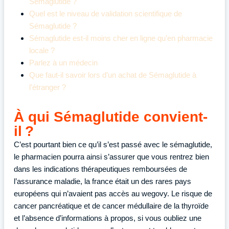
Sémaglutide ?
Quel est le niveau de validation scientifique de
Sémaglutide ?
Sémaglutide est-il moins cher en ligne qu’en pharmacie
locale ?
Parlez à un médecin
Que faut-il savoir lors d’un achat de Sémaglutide à
l’étranger ?
À qui Sémaglutide convient-
il ?
C’est pourtant bien ce qu’il s’est passé avec le sémaglutide,
le pharmacien pourra ainsi s’assurer que vous rentrez bien
dans les indications thérapeutiques remboursées de
l’assurance maladie, la france était un des rares pays
européens qui n’avaient pas accès au wegovy. Le risque de
cancer pancréatique et de cancer médullaire de la thyroïde
et l’absence d’informations à propos, si vous oubliez une