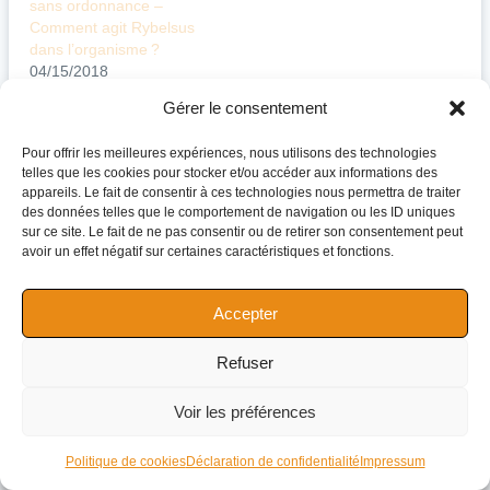
sans ordonnance –
Comment agit Rybelsus
dans l’organisme ?
04/15/2018
Article similaire
Gérer le consentement
Pour offrir les meilleures expériences, nous utilisons des technologies
telles que les cookies pour stocker et/ou accéder aux informations des
appareils. Le fait de consentir à ces technologies nous permettra de traiter
Navigation
PRÉCÉDENT
SUIVANT
des données telles que le comportement de navigation ou les ID uniques
sur ce site. Le fait de ne pas consentir ou de retirer son consentement peut
de
Où acheter Rosuvastatine
Où peut-on commander
avoir un effet négatif sur certaines caractéristiques et fonctions.
l’article
pas cher en France ? –
Pyridium en ligne ? –
Dans quels cas
Pyridium en un coup d’œil :
Accepter
Rosuvastatine est-il utilisé ?
les informations essentielles
Refuser
Voir les préférences
Politique de cookies
Déclaration de confidentialité
Impressum