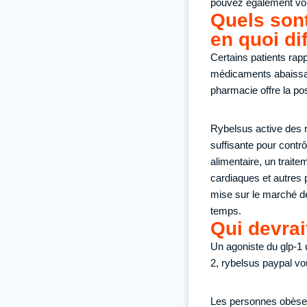
pouvez également vous
Quels sont
en quoi dif
Certains patients rapp
médicaments abaissant
pharmacie offre la po
Rybelsus active des r
suffisante pour contr
alimentaire, un trait
cardiaques et autres
mise sur le marché de
temps.
Qui devrait
Un agoniste du glp-1 u
2, rybelsus paypal vo
Les personnes obèses