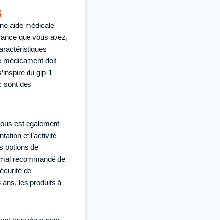
s
une aide médicale
urance que vous avez,
aractéristiques
 ce médicament doit
’inspire du glp-1
c sont des
 vous est également
ation et l’activité
es options de
aximal recommandé de
sécurité de
 ans, les produits à
ent tous deux pour