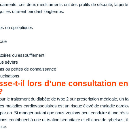
aments, ces deux médicaments ont des profils de sécurité, la perte
i les utilisent pendant longtemps.
es ou épileptiques
cale
ratoires ou essoufflement
que sévère
nts ou pertes de connaissance
lucinations
se-t-il lors d’une consultation en
?
our le traitement du diabète de type 2 sur prescription médicale, un fa
es maladies cardiovasculaires est un risque élevé de maladie cardiov
 par co. Si manger autant que nous voulons peut conduire à une rési
ions contribuent à une utilisation sécuritaire et efficace de rybelsus, il
ose.