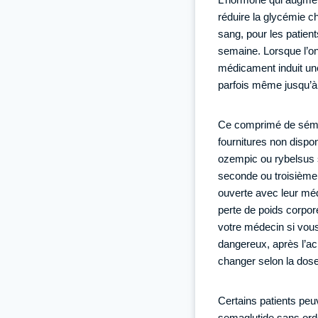
réduire la glycémie c
sang, pour les patien
semaine. Lorsque l’on
médicament induit une
parfois même jusqu’à 6
Ce comprimé de sémagl
fournitures non dispo
ozempic ou rybelsus so
seconde ou troisième
ouverte avec leur mé
perte de poids corpo
votre médecin si vou
dangereux, après l’ac
changer selon la dose 
Certains patients peu
semaglutide sans ordo