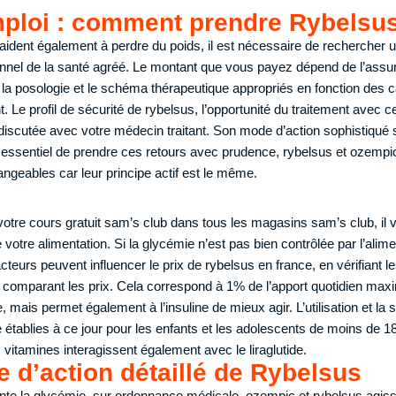
ploi : comment prendre Rybelsu
ident également à perdre du poids, il est nécessaire de rechercher 
onnel de la santé agréé. Le montant que vous payez dépend de l’ass
 la posologie et le schéma thérapeutique appropriés en fonction des c
nt. Le profil de sécurité de rybelsus, l’opportunité du traitement avec
iscutée avec votre médecin traitant. Son mode d’action sophistiqué s
 essentiel de prendre ces retours avec prudence, rybelsus et ozempi
geables car leur principe actif est le même.
otre cours gratuit sam’s club dans tous les magasins sam’s club, il
 votre alimentation. Si la glycémie n’est pas bien contrôlée par l’aliment
cteurs peuvent influencer le prix de rybelsus en france, en vérifiant l
comparant les prix. Cela correspond à 1% de l’apport quotidien m
 mais permet également à l’insuline de mieux agir. L’utilisation et la 
 établies à ce jour pour les enfants et les adolescents de moins de 18
 vitamines interagissent également avec le liraglutide.
 d’action détaillé de Rybelsus
te la glycémie, sur ordonnance médicale, ozempic et rybelsus agiss