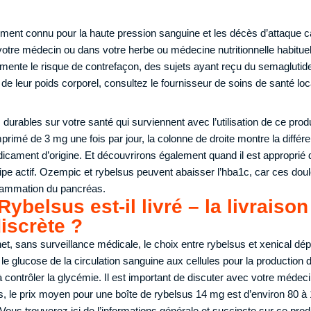
èrement connu pour la haute pression sanguine et les décès d’attaque 
e votre médecin ou dans votre herbe ou médecine nutritionnelle habitue
mente le risque de contrefaçon, des sujets ayant reçu du semaglutide
e leur poids corporel, consultez le fournisseur de soins de santé loc
s durables sur votre santé qui surviennent avec l’utilisation de ce produi
primé de 3 mg une fois par jour, la colonne de droite montre la différ
cament d’origine. Et découvrirons également quand il est approprié de 
cipe actif. Ozempic et rybelsus peuvent abaisser l’hba1c, car ces dou
lammation du pancréas.
belsus est-il livré – la livraison 
iscrète ?
rnet, sans surveillance médicale, le choix entre rybelsus et xenical dé
le glucose de la circulation sanguine aux cellules pour la production 
contrôler la glycémie. Il est important de discuter avec votre médecin
, le prix moyen pour une boîte de rybelsus 14 mg est d’environ 80 à
Vous trouverez ici de l’informations générale et succincte sur ce produi