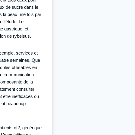
aux de sucre dans le
s la peau une fois par
 l’étude. Le
e gastrique, et
tion de rybelsus.
ozempic, services et
 quatre semaines. Que
écules utilisables en
une communication
 composante de la
atement consulter
 être inefficaces ou
peut beaucoup
atients dt2, générique
L’acquisition de