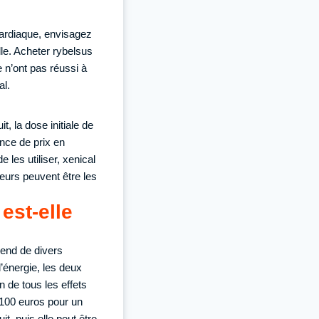
cardiaque, envisagez
lle. Acheter rybelsus
 n’ont pas réussi à
al.
t, la dose initiale de
ence de prix en
les utiliser, xenical
leurs peuvent être les
est-elle
pend de divers
d’énergie, les deux
 de tous les effets
 100 euros pour un
t, puis elle peut être