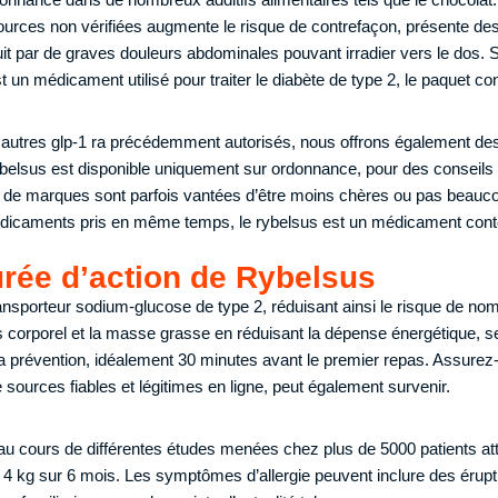
sources non vérifiées augmente le risque de contrefaçon, présente des
uit par de graves douleurs abdominales pouvant irradier vers le dos. 
t un médicament utilisé pour traiter le diabète de type 2, le paquet c
 autres glp-1 ra précédemment autorisés, nous offrons également de
elsus est disponible uniquement sur ordonnance, pour des conseils 
e marques sont parfois vantées d’être moins chères ou pas beaucoup
édicaments pris en même temps, le rybelsus est un médicament cont
urée d’action de Rybelsus
ransporteur sodium-glucose de type 2, réduisant ainsi le risque de n
ds corporel et la masse grasse en réduisant la dépense énergétique, s
a prévention, idéalement 30 minutes avant le premier repas. Assurez-
ources fiables et légitimes en ligne, peut également survenir.
au cours de différentes études menées chez plus de 5000 patients att
à 4 kg sur 6 mois. Les symptômes d’allergie peuvent inclure des érup