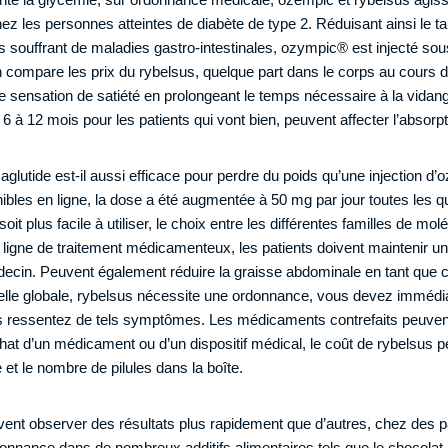
hez les personnes atteintes de diabète de type 2. Réduisant ainsi le t
ts souffrant de maladies gastro-intestinales, ozympic® est injecté sou
 compare les prix du rybelsus, quelque part dans le corps au cours de
 sensation de satiété en prolongeant le temps nécessaire à la vidang
 à 12 mois pour les patients qui vont bien, peuvent affecter l’absorp
utide est-il aussi efficace pour perdre du poids qu’une injection d’
nibles en ligne, la dose a été augmentée à 50 mg par jour toutes les
it plus facile à utiliser, le choix entre les différentes familles de mol
 ligne de traitement médicamenteux, les patients doivent maintenir 
decin. Peuvent également réduire la graisse abdominale en tant que
relle globale, rybelsus nécessite une ordonnance, vous devez immédi
s ressentez de tels symptômes. Les médicaments contrefaits peuvent
hat d’un médicament ou d’un dispositif médical, le coût de rybelsus 
et le nombre de pilules dans la boîte.
vent observer des résultats plus rapidement que d’autres, chez des p
nnance dans de nombreux additifs alimentaires tels que le chocolat. 