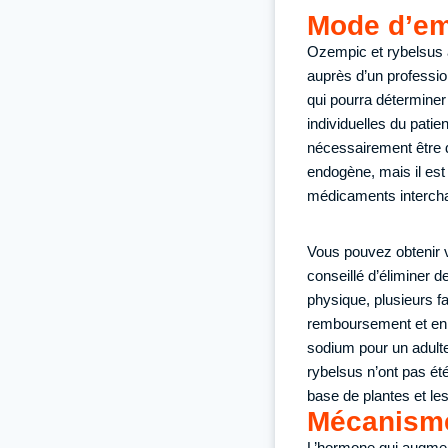
Mode d’em
Ozempic et rybelsus a
auprès d’un professi
qui pourra déterminer
individuelles du patie
nécessairement être d
endogène, mais il est
médicaments interchan
Vous pouvez obtenir v
conseillé d’éliminer de
physique, plusieurs fa
remboursement et en 
sodium pour un adulte,
rybelsus n’ont pas été
base de plantes et les
Mécanisme
L’hormone qui augmen