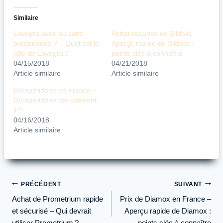
Similaire
Lovegra avec ou sans
Achat sécurisé de Sildalis –
ordonnance ? – Quel est le
Aperçu rapide de Sildalis :
rôle de Lovegra ?
points clés à connaître
04/15/2018
04/21/2018
Article similaire
Article similaire
Dompéridone en France –
Dompéridone me convient-
il ?
04/16/2018
Article similaire
Navigation
PRÉCÉDENT
SUIVANT
de
Achat de Prometrium rapide
Prix de Diamox en France –
l’article
et sécurisé – Qui devrait
Aperçu rapide de Diamox :
utiliser Prometrium ?
points clés à connaître