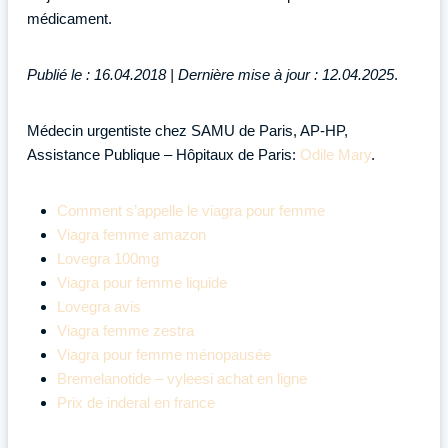
médicament.
Publié le : 16.04.2018 | Dernière mise à jour : 12.04.2025
.
Médecin urgentiste chez SAMU de Paris, AP-HP,
Assistance Publique – Hôpitaux de Paris:
Odile Mary
.
Comment s’appelle le viagra pour femme
Viagra femme amazon
Lovegra 100mg
Viagra pour femme liquide
Lovegra avis
Viagra femme zestra
Viagra pour femme ménopausée
Bremelanotide – vyleesi achat en ligne
Prix de inderal en france