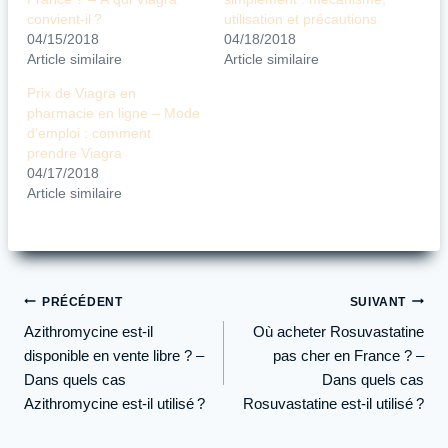
convient-il ?
utilisation et précautions
04/15/2018
04/18/2018
Article similaire
Article similaire
Prix de Viagra en
pharmacie en ligne – Mode
d’emploi : comment
prendre Viagra
04/17/2018
Article similaire
Navigation
PRÉCÉDENT
SUIVANT
de
Azithromycine est-il
Où acheter Rosuvastatine
l’article
disponible en vente libre ? –
pas cher en France ? –
Dans quels cas
Dans quels cas
Azithromycine est-il utilisé ?
Rosuvastatine est-il utilisé ?