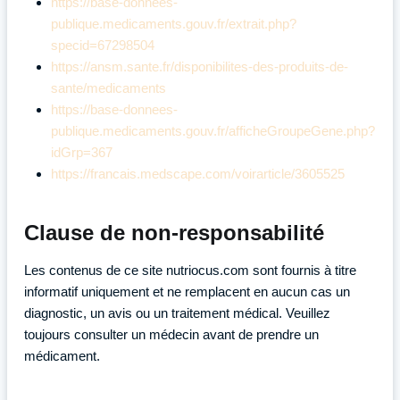
https://base-donnees-
publique.medicaments.gouv.fr/extrait.php?
specid=67298504
https://ansm.sante.fr/disponibilites-des-produits-de-
sante/medicaments
https://base-donnees-
publique.medicaments.gouv.fr/afficheGroupeGene.php?
idGrp=367
https://francais.medscape.com/voirarticle/3605525
Clause de non-responsabilité
Les contenus de ce site nutriocus.com sont fournis à titre
informatif uniquement et ne remplacent en aucun cas un
diagnostic, un avis ou un traitement médical. Veuillez
toujours consulter un médecin avant de prendre un
médicament.