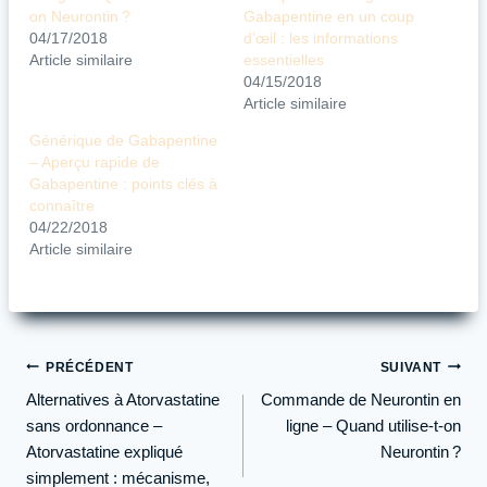
on Neurontin ?
Gabapentine en un coup
04/17/2018
d’œil : les informations
Article similaire
essentielles
04/15/2018
Article similaire
Générique de Gabapentine
– Aperçu rapide de
Gabapentine : points clés à
connaître
04/22/2018
Article similaire
Navigation
PRÉCÉDENT
SUIVANT
de
Alternatives à Atorvastatine
Commande de Neurontin en
l’article
sans ordonnance –
ligne – Quand utilise-t-on
Atorvastatine expliqué
Neurontin ?
simplement : mécanisme,