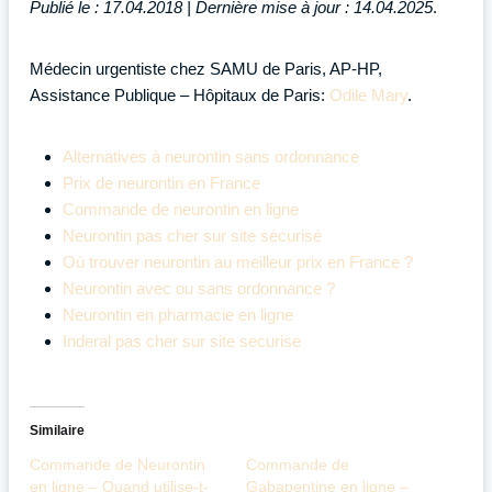
Publié le : 17.04.2018 | Dernière mise à jour : 14.04.2025
.
Médecin urgentiste chez SAMU de Paris, AP-HP,
Assistance Publique – Hôpitaux de Paris:
Odile Mary
.
Alternatives à neurontin sans ordonnance
Prix de neurontin en France
Commande de neurontin en ligne
Neurontin pas cher sur site sécurisé
Où trouver neurontin au meilleur prix en France ?
Neurontin avec ou sans ordonnance ?
Neurontin en pharmacie en ligne
Inderal pas cher sur site securise
Similaire
Commande de Neurontin
Commande de
en ligne – Quand utilise-t-
Gabapentine en ligne –