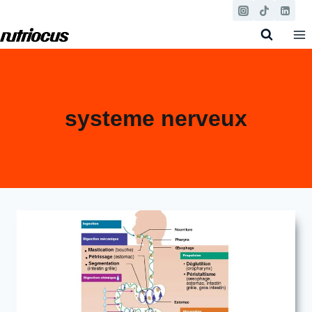
Aller
au
contenu
systeme nerveux