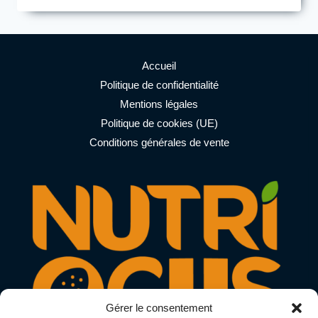
CLUSTER
DEXTRIN
?
QUEL
EST
Accueil
LE
Politique de confidentialité
MEILLEUR
Mentions légales
CHOIX
POUR
Politique de cookies (UE)
LES
Conditions générales de vente
SPORTS
D’ENDURANCE
?
Gérer le consentement