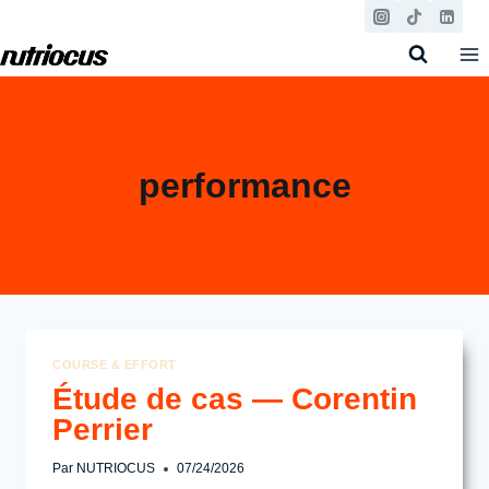
Aller
au
contenu
performance
COURSE & EFFORT
Étude de cas — Corentin
Perrier
Par
NUTRIOCUS
07/24/2026