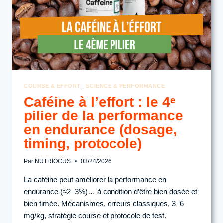
MEILLEURE
PERFORMANCE
COURSE & EFFORT
|
SCIENCE & PERFORMANCE
Caféine à l’effort : le 4ᵉ
pilier de la performance
en endurance (dosage,
timing, protocole)
Par
NUTRIOCUS
03/24/2026
La caféine peut améliorer la performance en
endurance (≈2–3%)… à condition d’être bien dosée et
bien timée. Mécanismes, erreurs classiques, 3–6
mg/kg, stratégie course et protocole de test.