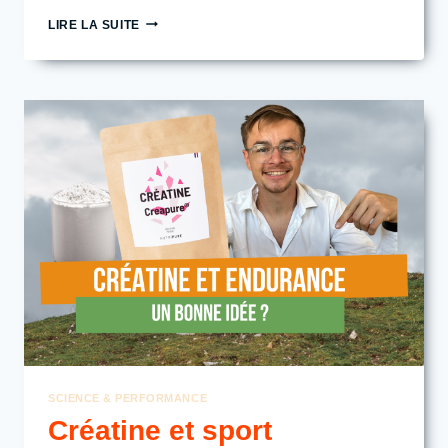
CAFÉINE
LIRE LA SUITE
À
L’EFFORT
:
LE
4ᵉ
PILIER
DE
LA
PERFORMANCE
EN
ENDURANCE
(DOSAGE,
TIMING,
PROTOCOLE)
SCIENCE & PERFORMANCE
Créatine et sport