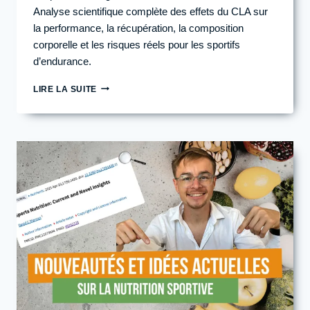
Analyse scientifique complète des effets du CLA sur
la performance, la récupération, la composition
corporelle et les risques réels pour les sportifs
d’endurance.
ACIDE
LIRE LA SUITE
LINOLÉIQUE
CONJUGUÉ
(CLA)
CHEZ
LE
SPORTIF
D’ENDURANCE
:
BÉNÉFICES
RÉELS
OU
PUR
COMPLÉMENT
MARKETING
?