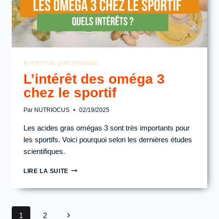
NUTRITION QUOTIDIENNE
L’intérêt des oméga 3
chez le sportif
Par
NUTRIOCUS
02/19/2025
Les acides gras omégas 3 sont très importants pour
les sportifs. Voici pourquoi selon les dernières études
scientifiques.
L’INTÉRÊT
LIRE LA SUITE
DES
OMÉGA
3
CHEZ
Navigation
Page
1
2
LE