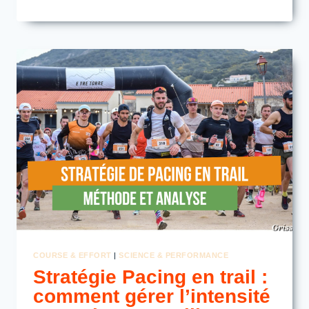
DE
CAS
—
HUGO
SIMON
COURSE & EFFORT
|
SCIENCE & PERFORMANCE
Stratégie Pacing en trail :
comment gérer l’intensité