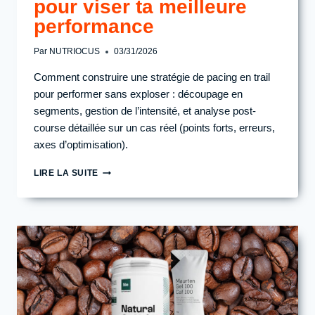
pour viser ta meilleure
performance
Par
NUTRIOCUS
03/31/2026
Comment construire une stratégie de pacing en trail
pour performer sans exploser : découpage en
segments, gestion de l’intensité, et analyse post-
course détaillée sur un cas réel (points forts, erreurs,
axes d’optimisation).
STRATÉGIE
LIRE LA SUITE
PACING
EN
TRAIL
:
COMMENT
GÉRER
L’INTENSITÉ
POUR
VISER
TA