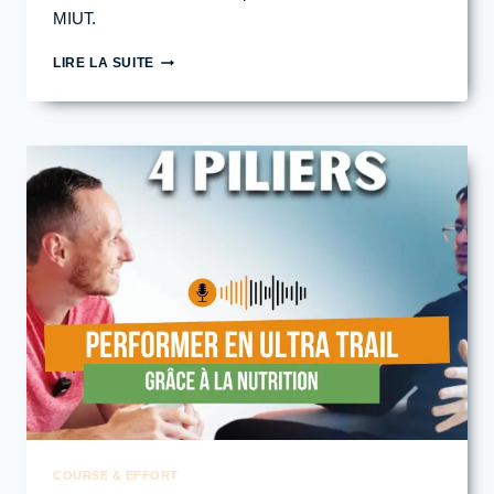
MIUT.
STRATÉGIE
LIRE LA SUITE
NUTRITIONNELLE
POUR
PERFORMER
À
LA
MIUT
TRAIL
–
LE
TOP
10
POUR
LOUIS
VANNUCCI
?
COURSE & EFFORT