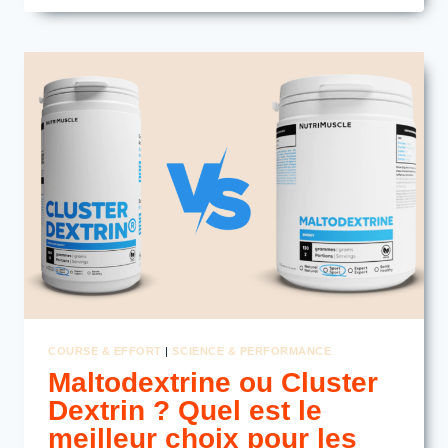
/
LACTATE
:
UN
DÉCHET
OU
UN
SUBSTRAT
ÉNERGÉTIQUE
?
COURSE & EFFORT
|
SCIENCE & PERFORMANCE
Maltodextrine ou Cluster
Dextrin ? Quel est le
meilleur choix pour les