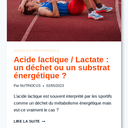
LACTATE
?
SCIENCE & PERFORMANCE
Acide lactique / Lactate :
un déchet ou un substrat
énergétique ?
Par
NUTRIOCUS
02/05/2023
L’acide lactique est souvent interprété par les sportifs
comme un déchet du métabolisme énergétique mais
est-ce vraiment le cas ?
ACIDE
LIRE LA SUITE
LACTIQUE