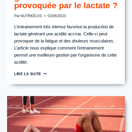
provoquée par le lactate ?
Par
NUTRIOCUS
02/06/2023
L’entrainement très intense favorise la production de
lactate générant une acidité accrue. Celle-ci peut
provoquer de la fatigue et des douleurs musculaires.
L’article nous explique comment l’entrainement
permet une meilleure gestion par l’organisme de cette
acidité.
COMMENT
LIRE LA SUITE
L’ENTRAINEMENT
PERMET
UNE
MEILLEURE
GESTION
DE
L’ACIDITÉ
PROVOQUÉE
PAR
LE