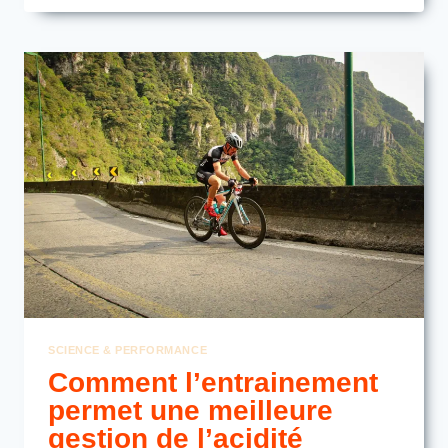
NUTRITIONNELLES
POUR
GÉRER
L’ACIDE
LACTIQUE
SCIENCE & PERFORMANCE
Comment l’entrainement
permet une meilleure
gestion de l’acidité