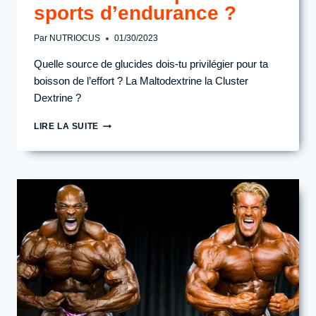
sports d’endurance ?
Par
NUTRIOCUS
01/30/2023
Quelle source de glucides dois-tu privilégier pour ta
boisson de l’effort ? La Maltodextrine la Cluster
Dextrine ?
MALTODEXTRINE
LIRE LA SUITE
OU
CLUSTER
DEXTRIN
?
QUEL
EST
LE
MEILLEUR
CHOIX
POUR
LES
SPORTS
D’ENDURANCE
?