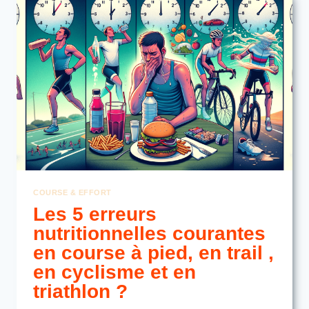
MON
TRAIL
?
COURSE & EFFORT
Les 5 erreurs
nutritionnelles courantes
en course à pied, en trail ,
en cyclisme et en
triathlon ?