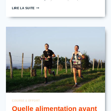
SORTIE
LIRE LA SUITE
LONGUE
3–
4H
:
COMMENT
GÉRER
TON
ALIMENTATION
POUR
BIEN
RÉCUPÉRER
DÈS
LE
LENDEMAIN
COURSE & EFFORT
Quelle alimentation avant