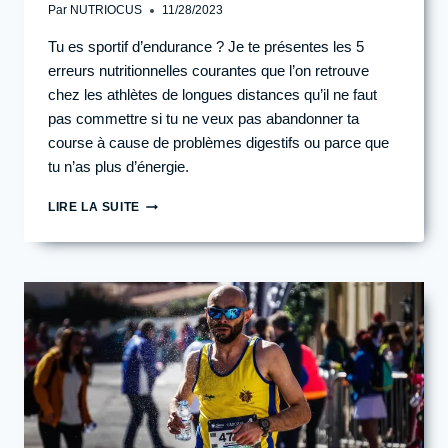
Par
NUTRIOCUS
11/28/2023
Tu es sportif d’endurance ? Je te présentes les 5
erreurs nutritionnelles courantes que l’on retrouve
chez les athlètes de longues distances qu’il ne faut
pas commettre si tu ne veux pas abandonner ta
course à cause de problèmes digestifs ou parce que
tu n’as plus d’énergie.
LES
LIRE LA SUITE
5
ERREURS
NUTRITIONNELLES
COURANTES
EN
COURSE
À
PIED,
EN
TRAIL
,
EN