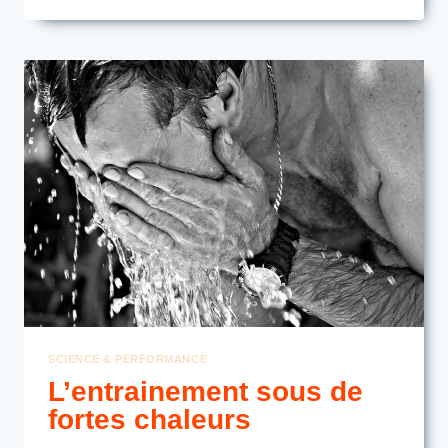
POUR
ENTRAINER
SES
INTESTINS
À
CONSOMMER
PLUS
DE
GLUCIDES
DANS
LA
PRATIQUE
SCIENCE & PERFORMANCE
L’entrainement sous de
fortes chaleurs