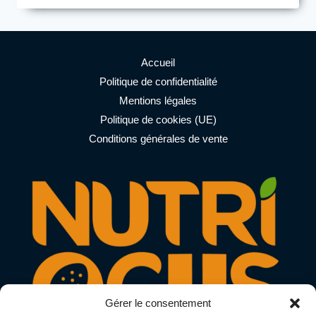
LES
PÂTES
OU
LA
PASTA
Accueil
PARTY
Politique de confidentialité
AVANT
Mentions légales
UNE
COURSE
Politique de cookies (UE)
D’ENDURANCE
Conditions générales de vente
?
Gérer le consentement