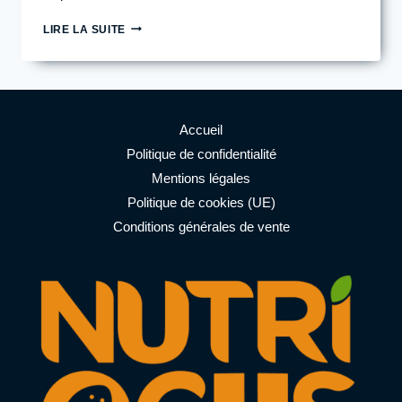
MANGER
LIRE LA SUITE
SAINEMENT
SANS
SACRIFIER
LA
CONVIVIALITÉ
:
Accueil
LES
Politique de confidentialité
ASTUCES
Mentions légales
POUR
DES
Politique de cookies (UE)
REPAS
Conditions générales de vente
RÉUSSIS
EN
FAMILLE
OU
ENTRE
AMIS