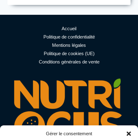
RICHES
EN
FER
POUR
AMÉLIORER
Accueil
L’ENDURANCE
Politique de confidentialité
ET
Mentions légales
ÉVITER
L’ANÉMIE
Politique de cookies (UE)
CHEZ
Conditions générales de vente
LES
ATHLÈTES
Gérer le consentement