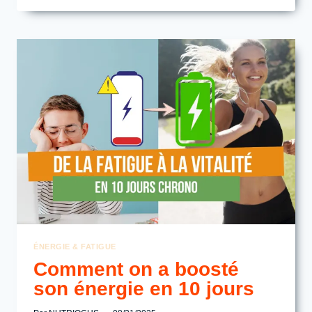
ET
PEUR
DE
GROSSIR :
RETROUVER
L’ÉNERGIE
SANS
PRENDRE
DE
POIDS
ÉNERGIE & FATIGUE
Comment on a boosté
son énergie en 10 jours