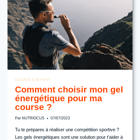
D’ÉNERGIE
MENACE
LES
SPORTIFS
D’ENDURANCE
COURSE & EFFORT
Comment choisir mon gel
énergétique pour ma
course ?
Par
NUTRIOCUS
07/07/2023
Tu te prépares à réaliser une compétition sportive ?
Les gels énergétiques sont une solution pour t’aider à