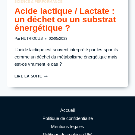
SCIENCE & PERFORMANCE
Acide lactique / Lactate :
un déchet ou un substrat
énergétique ?
Par
NUTRIOCUS
02/05/2023
L’acide lactique est souvent interprété par les sportifs
comme un déchet du métabolisme énergétique mais
est-ce vraiment le cas ?
ACIDE
LIRE LA SUITE
LACTIQUE
/
LACTATE
:
UN
DÉCHET
Accueil
OU
Politique de confidentialité
UN
Mentions légales
SUBSTRAT
ÉNERGÉTIQUE
Politique de cookies (UE)