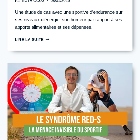
Par
NUTRIOCUS
08/31/2025
Une étude de cas avec une sportive d’endurance sur
ses niveaux d’énergie, son humeur par rapport à ses
apports alimentaires et ses dépenses.
COMMENT
LIRE LA SUITE
ON
A
BOOSTÉ
SON
ÉNERGIE
EN
10
JOURS