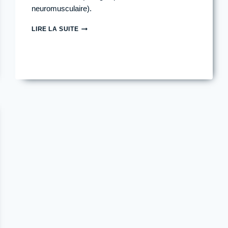
neuromusculaire).
CRÉATINE
LIRE LA SUITE
ET
SPORT
D’ENDURANCE
:
FAUT-
IL
EN
PRENDRE
POUR
OPTIMISER
LA
PERFORMANCE
?