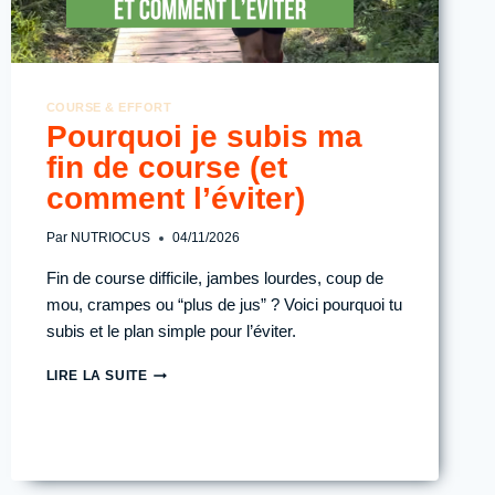
COURSE & EFFORT
Pourquoi je subis ma
fin de course (et
comment l’éviter)
Par
NUTRIOCUS
04/11/2026
Fin de course difficile, jambes lourdes, coup de
mou, crampes ou “plus de jus” ? Voici pourquoi tu
subis et le plan simple pour l’éviter.
POURQUOI
LIRE LA SUITE
JE
SUBIS
MA
FIN
DE