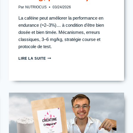
Par
NUTRIOCUS
03/24/2026
La caféine peut améliorer la performance en
endurance (≈2–3%)… à condition d’être bien
dosée et bien timée. Mécanismes, erreurs
classiques, 3–6 mg/kg, stratégie course et
protocole de test.
CAFÉINE
LIRE LA SUITE
À
L’EFFORT
:
LE
4ᵉ
PILIER
DE
LA
PERFORMANCE
EN
ENDURANCE
(DOSAGE,
TIMING,