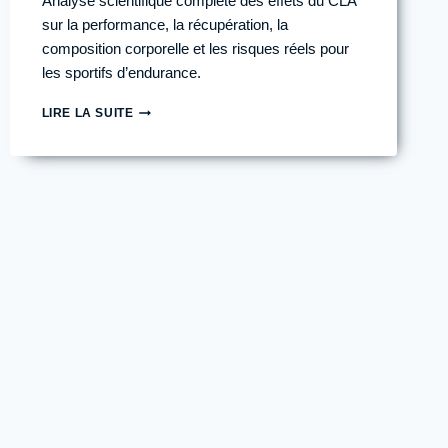
Analyse scientifique complète des effets du CLA
sur la performance, la récupération, la
composition corporelle et les risques réels pour
les sportifs d’endurance.
ACIDE
LIRE LA SUITE
LINOLÉIQUE
CONJUGUÉ
(CLA)
CHEZ
LE
SPORTIF
D’ENDURANCE
:
BÉNÉFICES
RÉELS
OU
PUR
COMPLÉMENT
MARKETING
?