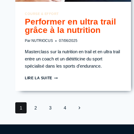
COURSE & EFFORT
Performer en ultra trail
grâce à la nutrition
Par
NUTRIOCUS
07/06/2025
Masterclass sur la nutrition en trail et en ultra trail
entre un coach et un diététicine du sport
spécialisé dans les sports d’endurance.
PERFORMER
LIRE LA SUITE
EN
ULTRA
TRAIL
GRÂCE
Navigation
À
Page
1
2
3
4
LA
de
NUTRITION
suivante
page