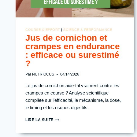
COURSE & EFFORT
|
SCIENCE & PERFORMANCE
Jus de cornichon et
crampes en endurance
: efficace ou surestimé
?
Par
NUTRIOCUS
04/14/2026
Le jus de cornichon aide-t-il vraiment contre les
crampes en course ? Analyse scientifique
complète sur l’efficacité, le mécanisme, la dose,
le timing et les risques digestifs.
JUS
LIRE LA SUITE
DE
CORNICHON
ET