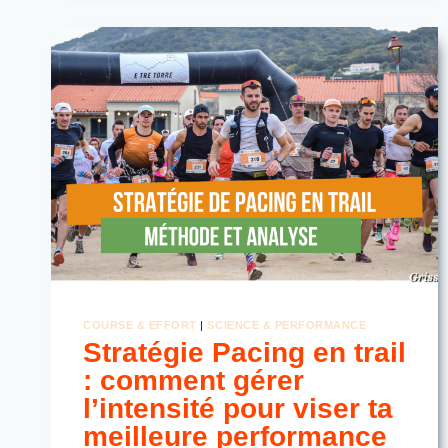
CRAMPES
EN
ENDURANCE
:
EFFICACE
OU
SURESTIMÉ
?
COURSE & EFFORT
|
SCIENCE & PERFORMANCE
Stratégie Pacing en trail
: comment gérer
l’intensité pour viser ta
meilleure performance