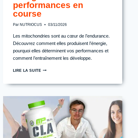
performances en
course
Par
NUTRIOCUS
03/11/2026
Les mitochondries sont au cœur de l’endurance.
Découvrez comment elles produisent l’énergie,
pourquoi elles déterminent vos performances et
comment l’entraînement les développe.
MITOCHONDRIES
LIRE LA SUITE
ET
ENDURANCE
:
POURQUOI
ELLES
DÉTERMINENT
TON
ÉNERGIE
ET
TES
PERFORMANCES