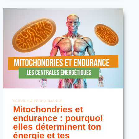
COURSE
(ET
COMMENT
L’ÉVITER)
SCIENCE & PERFORMANCE
Mitochondries et
endurance : pourquoi
elles déterminent ton
énergie et tes