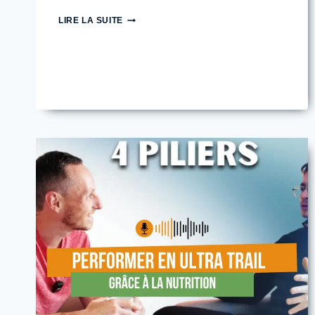
FATIGUE
LIRE LA SUITE
CHEZ
LE
SPORTIF
D’ENDURANCE
:
POURQUOI
CE
N’EST
PAS
“NORMAL”