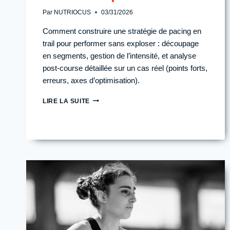
Par
NUTRIOCUS
03/31/2026
Comment construire une stratégie de pacing en
trail pour performer sans exploser : découpage
en segments, gestion de l’intensité, et analyse
post-course détaillée sur un cas réel (points forts,
erreurs, axes d’optimisation).
STRATÉGIE
LIRE LA SUITE
PACING
EN
TRAIL
:
COMMENT
GÉRER
L’INTENSITÉ
POUR
VISER
TA
MEILLEURE
PERFORMANCE