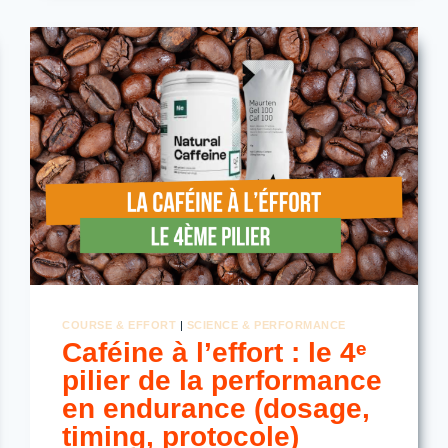
?
COURSE & EFFORT
|
SCIENCE & PERFORMANCE
Caféine à l’effort : le 4ᵉ
pilier de la performance
en endurance (dosage,
timing, protocole)