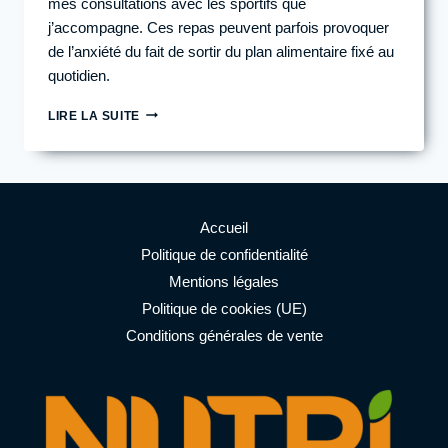
mes consultations avec les sportifs que
j’accompagne. Ces repas peuvent parfois provoquer
de l’anxiété du fait de sortir du plan alimentaire fixé au
quotidien.
COMMENT
LIRE LA SUITE
GÉRER
MON
ALIMENTATION
LORSQUE
JE
SUIS
Accueil
INVITÉ
Politique de confidentialité
AU
Mentions légales
RESTAURANT
OU
Politique de cookies (UE)
CHEZ
Conditions générales de vente
DES
AMIS
?