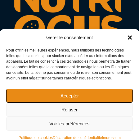
Gérer le consentement
Pour offrir les meilleures expériences, nous utilisons des technologies
telles que les cookies pour stocker et/ou accéder aux informations des
appareils. Le fait de consentir à ces technologies nous permettra de traiter
des données telles que le comportement de navigation ou les ID uniques
N° Adeli : 11866275
sur ce site. Le fait de ne pas consentir ou de retirer son consentement peut
avoir un effet négatif sur certaines caractéristiques et fonctions.
SIRET : 97794441200013
SIREN : 977944412
Accepter
Refuser
AJACCIO - 20000
Voir les préférences
© 2026 NUTRIOCUS - Diététicien nutritionniste du sport
Politique de cookies
Déclaration de confidentialité
Impressum