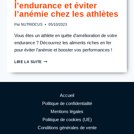
l’endurance et éviter
l’anémie chez les athlètes
Par
NUTRIOCUS
05/10/2023
Vous êtes un athlète en quête d’amélioration de votre
endurance ? Découvrez les aliments riches en fer
pour éviter l’anémie et booster vos performances !
LES
LIRE LA SUITE
ALIMENTS
RICHES
EN
FER
POUR
AMÉLIORER
Accueil
L’ENDURANCE
Politique de confidentialité
ET
Mentions légales
ÉVITER
L’ANÉMIE
Politique de cookies (UE)
CHEZ
Conditions générales de vente
LES