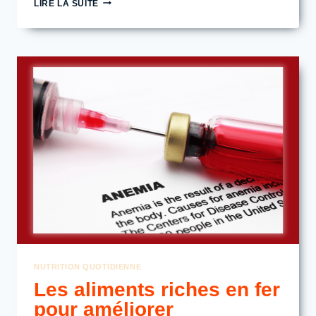
LIRE LA SUITE
INTESTINAL
AUGMENTE
L’ABSORPTION
DES
GLUCIDES
ET
RÉDUIT
LES
TROUBLES
DIGESTIFS
NUTRITION QUOTIDIENNE
Les aliments riches en fer
pour améliorer