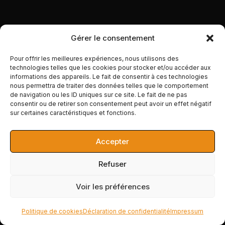
LE MOMENT DE CHOIX
Gérer le consentement
Pour offrir les meilleures expériences, nous utilisons des
technologies telles que les cookies pour stocker et/ou accéder aux
TA PROCHAINE SAISON
informations des appareils. Le fait de consentir à ces technologies
nous permettra de traiter des données telles que le comportement
SE DÉCIDE
de navigation ou les ID uniques sur ce site. Le fait de ne pas
consentir ou de retirer son consentement peut avoir un effet négatif
MAINTENANT. PAS EN
sur certaines caractéristiques et fonctions.
SEPTEMBRE.
Accepter
Tu peux fermer cette page et continuer comme
Refuser
avant. Ton entraînement restera sérieux, et tes
résultats resteront en dessous de ce qu’il mérite,
Voir les préférences
pour une raison que tu connais maintenant. Ou
Politique de cookies
Déclaration de confidentialité
Impressum
tu peux entrer, faire ton diagnostic ce soir, et