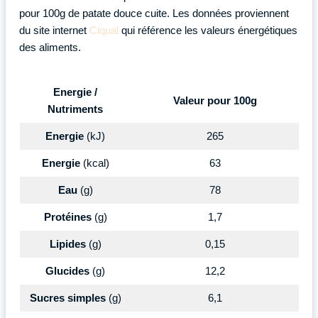
pour 100g de patate douce cuite. Les données proviennent
du site internet
Ciqual
qui référence les valeurs énergétiques
des aliments.
Energie /
Valeur pour 100g
Nutriments
Energie
(kJ)
265
Energie
(kcal)
63
Eau
(g)
78
Protéines
(g)
1,7
Lipides
(g)
0,15
Glucides
(g)
12,2
Sucres simples
(g)
6,1