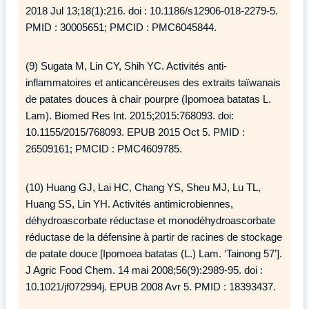
2018 Jul 13;18(1):216. doi : 10.1186/s12906-018-2279-5.
PMID : 30005651; PMCID : PMC6045844.
(9) Sugata M, Lin CY, Shih YC. Activités anti-
inflammatoires et anticancéreuses des extraits taïwanais
de patates douces à chair pourpre (Ipomoea batatas L.
Lam). Biomed Res Int. 2015;2015:768093. doi:
10.1155/2015/768093. EPUB 2015 Oct 5. PMID :
26509161; PMCID : PMC4609785.
(10) Huang GJ, Lai HC, Chang YS, Sheu MJ, Lu TL,
Huang SS, Lin YH. Activités antimicrobiennes,
déhydroascorbate réductase et monodéhydroascorbate
réductase de la défensine à partir de racines de stockage
de patate douce [Ipomoea batatas (L.) Lam. ‘Tainong 57’].
J Agric Food Chem. 14 mai 2008;56(9):2989-95. doi :
10.1021/jf072994j. EPUB 2008 Avr 5. PMID : 18393437.