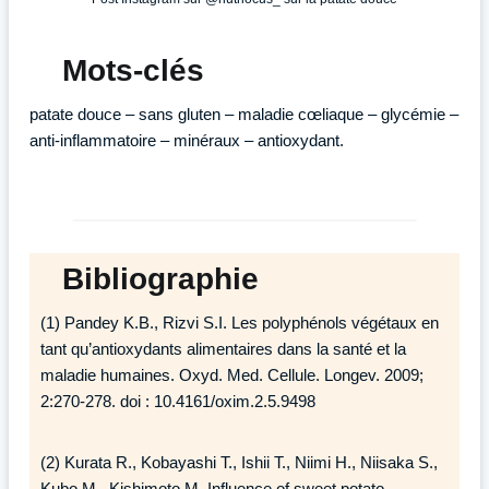
Mots-clés
patate douce – sans gluten – maladie cœliaque – glycémie –
anti-inflammatoire – minéraux – antioxydant.
Bibliographie
(1) Pandey K.B., Rizvi S.I. Les polyphénols végétaux en
tant qu’antioxydants alimentaires dans la santé et la
maladie humaines. Oxyd. Med. Cellule. Longev. 2009;
2:270-278. doi : 10.4161/oxim.2.5.9498
(2) Kurata R., Kobayashi T., Ishii T., Niimi H., Niisaka S.,
Kubo M., Kishimoto M. Influence of sweet potato