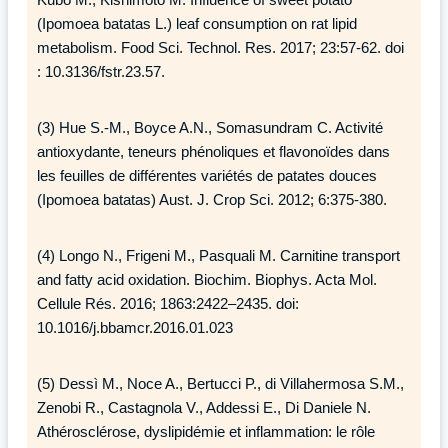
(Ipomoea batatas L.) leaf consumption on rat lipid
metabolism. Food Sci. Technol. Res. 2017; 23:57-62. doi
: 10.3136/fstr.23.57.
(3) Hue S.-M., Boyce A.N., Somasundram C. Activité
antioxydante, teneurs phénoliques et flavonoïdes dans
les feuilles de différentes variétés de patates douces
(Ipomoea batatas) Aust. J. Crop Sci. 2012; 6:375-380.
(4) Longo N., Frigeni M., Pasquali M. Carnitine transport
and fatty acid oxidation. Biochim. Biophys. Acta Mol.
Cellule Rés. 2016; 1863:2422–2435. doi:
10.1016/j.bbamcr.2016.01.023
(5) Dessì M., Noce A., Bertucci P., di Villahermosa S.M.,
Zenobi R., Castagnola V., Addessi E., Di Daniele N.
Athérosclérose, dyslipidémie et inflammation: le rôle