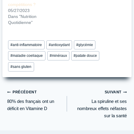
compétitions ?
05/27/2023
Dans "Nutrition
Quotidienne"
Étiquettes
#
anti-inflammatoire
#
antioxydant
#
glycémie
de
la
#
maladie coeliaque
#
minéraux
#
patate douce
publication :
#
sans gluten
Navigation
PRÉCÉDENT
SUIVANT
de
80% des français ont un
La spiruline et ses
l’article
déficit en Vitamine D
nombreux effets néfastes
sur la santé