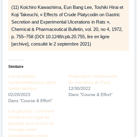
(11) Koichiro Kawashima, Eun Bang Lee, Toshiki Hirai et
Koji Takeuchi, « Effects of Crude Platycodin on Gastric
Secretion and Experimental Ulcerations in Rats »,
Chemical & Pharmaceutical Bulletin, vol. 20, no 4,‎ 1972,
p. 755–758 (DOI 10.1248/cpb.20.755, lire en ligne
[archive], consulté le 2 septembre 2021)
Similaire
Les stratégies
Préparation nutritionnelle
nutritionnelles pour gérer
du marathon de Paris
l’acide lactique
12/30/2022
02/20/2023
Dans "Course & Effort"
Dans "Course & Effort"
Les glucides : comment
choisir le bon type de
glucides pour fournir de
l’énergie avant
l’entraînement et les