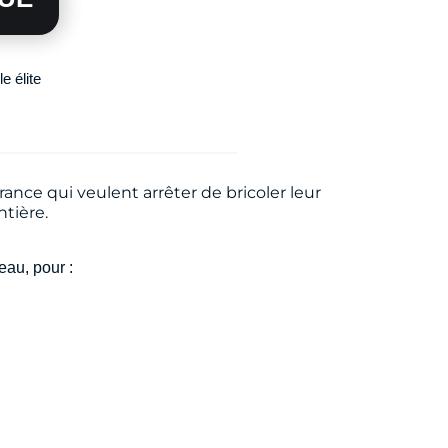
e élite
ance qui veulent arrêter de bricoler leur
tière.
eau, pour :