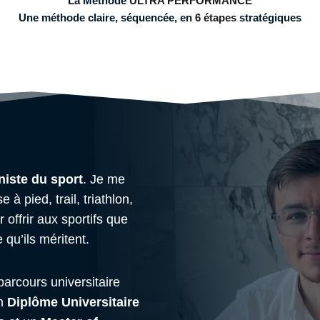
La Méthode
ULTRA PERFORMANCE
Une méthode claire, séquencée, en
6 étapes
stratégiques
nniste du sport
. Je me
à pied, trail, triathlon,
offrir aux sportifs que
 qu’ils méritent.
parcours universitaire
un
Diplôme Universitaire