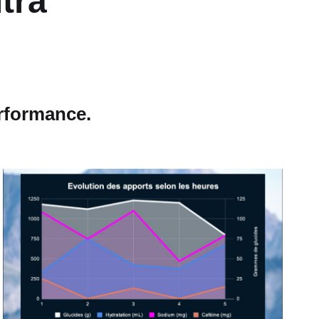
ltra
erformance.