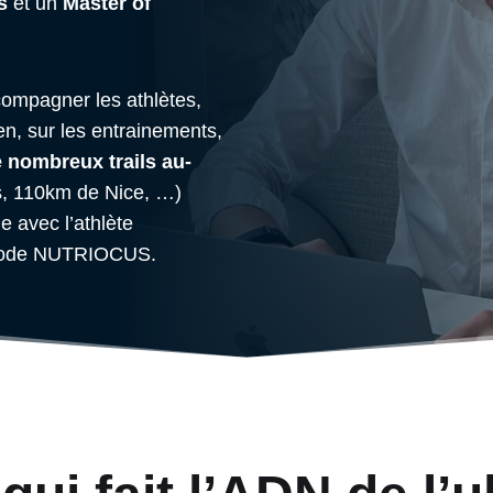
s
et un
Master of
compagner les athlètes,
en, sur les entrainements,
e nombreux trails au-
s, 110km de Nice, …)
 avec l’athlète
éthode NUTRIOCUS.