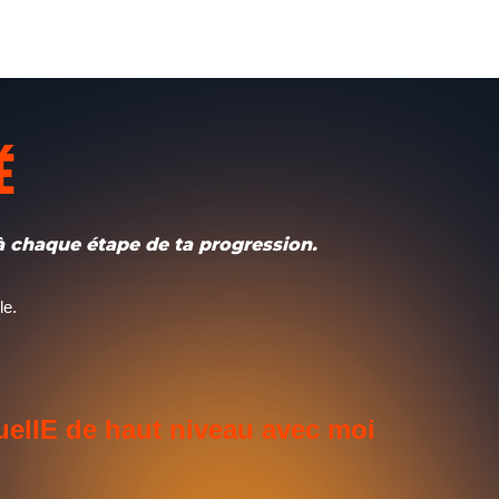
é
à chaque étape de ta progression.
le.
uellE de haut niveau avec moi