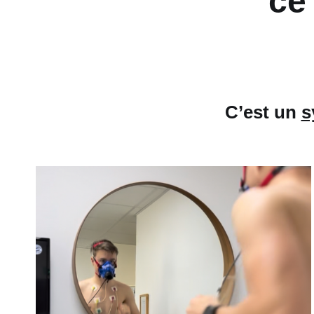
ce 
C’est un
s