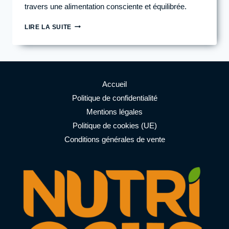
travers une alimentation consciente et équilibrée.
FAIS
LIRE LA SUITE
ATTENTION
À
CES
5
POINTS
DANS
Accueil
LA
Politique de confidentialité
LISTE
Mentions légales
DES
INGRÉDIENTS
Politique de cookies (UE)
D’UN
Conditions générales de vente
PRODUIT
ALIMENTAIRE
POUR
TA
SANTÉ