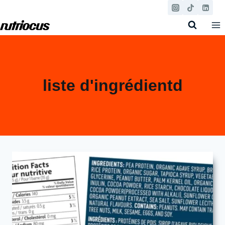
Aller
au
contenu
liste d'ingrédientd