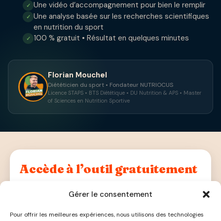
Une vidéo d’accompagnement pour bien le remplir
✓
Une analyse basée sur les recherches scientifiques
✓
en nutrition du sport
100 % gratuit • Résultat en quelques minutes
✓
Florian Mouchel
Diététicien du sport • Fondateur NUTRIOCUS
Licence STAPS • BTS Diététique • DU Nutrition & APS • Master
of Sciences en Nutrition Sportive
Accède à l’outil gratuitement
Remplis le formulaire — on t’envoie tout par email dans
Gérer le consentement
la minute.
Pour offrir les meilleures expériences, nous utilisons des technologies