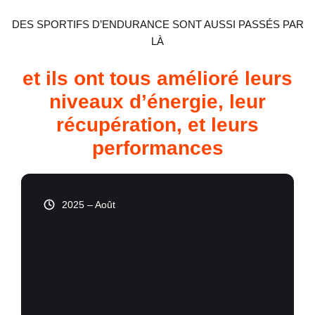
DES SPORTIFS D’ENDURANCE SONT AUSSI PASSÉS PAR
LÀ
et ils ont tous amélioré leurs
niveaux d’énergie, leur
récupération, et leurs
performances
2025 – Août
J’ai beaucoup appris sur quoi et
comment m’alimenter hors et
pendant les entrainements / courses.
Florian est vraiment à l’écoute et sait
adapté à chacun. Que ce soit les
conseils ou même les aliments à